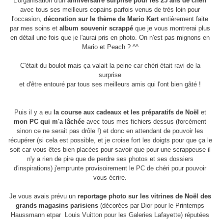
L'organisation d'un
anniversaire surprise pour les 25 ans de chéri
avec tous ses meilleurs copains parfois venus de très loin pour
l'occasion,
décoration sur le thème de Mario Kart
entièrement faite
par mes soins et
album souvenir scrappé
que je vous montrerai plus
en détail une fois que je l'aurai pris en photo. On n'est pas mignons en
Mario et Peach ? ^^
C'était du boulot mais ça valait la peine car chéri était ravi de la
surprise
et d'être entouré par tous ses meilleurs amis qui l'ont bien gâté !
Puis il y a eu
la course aux cadeaux et les préparatifs de Noël
et
mon PC qui m'a lâchée
avec tous mes fichiers dessus (forcément
sinon ce ne serait pas drôle !) et donc en attendant de pouvoir les
récupérer (si cela est possible, et je croise fort les doigts pour que ça le
soit car vous êtes bien placées pour savoir que pour une scrappeuse il
n'y a rien de pire que de perdre ses photos et ses dossiers
d'inspirations) j'emprunte provisoirement le PC de chéri pour pouvoir
vous écrire.
Je vous avais prévu un
reportage photo sur les vitrines de Noël des
grands magasins parisiens
(décorées par Dior pour le Printemps
Haussmann etpar Louis Vuitton pour les Galeries Lafayette) réputées