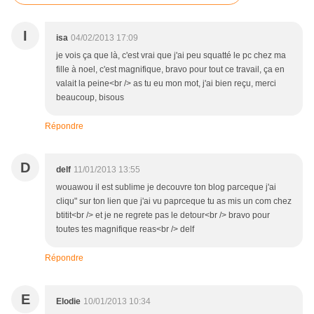
I
isa
04/02/2013 17:09
je vois ça que là, c'est vrai que j'ai peu squatté le pc chez ma
fille à noel, c'est magnifique, bravo pour tout ce travail, ça en
valait la peine<br /> as tu eu mon mot, j'ai bien reçu, merci
beaucoup, bisous
Répondre
D
delf
11/01/2013 13:55
wouawou il est sublime je decouvre ton blog parceque j'ai
cliqu" sur ton lien que j'ai vu paprceque tu as mis un com chez
btitit<br /> et je ne regrete pas le detour<br /> bravo pour
toutes tes magnifique reas<br /> delf
Répondre
E
Elodie
10/01/2013 10:34