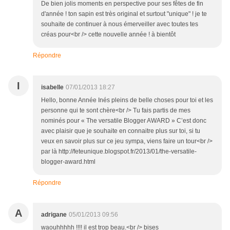
De bien jolis moments en perspective pour ses fêtes de fin
d'année ! ton sapin est très original et surtout "unique" ! je te
souhaite de continuer à nous émerveiller avec toutes tes
créas pour<br /> cette nouvelle année ! à bientôt
Répondre
I
isabelle
07/01/2013 18:27
Hello, bonne Année Inés pleins de belle choses pour toi et les
personne qui te sont chère<br /> Tu fais partis de mes
nominés pour « The versatile Blogger AWARD » C’est donc
avec plaisir que je souhaite en connaitre plus sur toi, si tu
veux en savoir plus sur ce jeu sympa, viens faire un tour<br />
par là http://feteunique.blogspot.fr/2013/01/the-versatile-
blogger-award.html
Répondre
A
adrigane
05/01/2013 09:56
waouhhhhh !!!! il est trop beau.<br /> bises