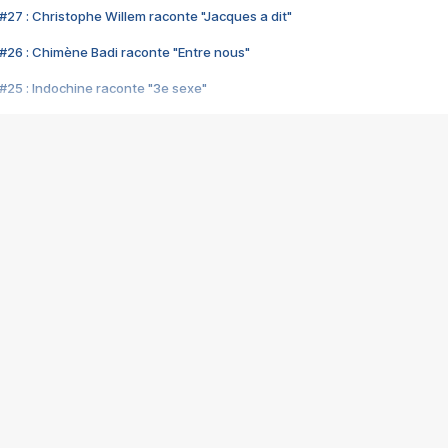
#27 : Christophe Willem raconte "Jacques a dit"
#26 : Chimène Badi raconte "Entre nous"
#25 : Indochine raconte "3e sexe"
#24 : Zaho raconte "C'est chelou"
#23 : Patrick Bruel raconte "Au café des délices"
#22 : Kyo raconte "Le chemin"
#21 : Nolwenn Leroy raconte "Cassé"
#20 : Patrick Hernandez raconte "Born to be alive"
#19 : Lorie raconte "Près de moi"
#18 : Michael Jones raconte "A nos actes manqués" (avec Jean-Jacque
#17 : Khaled raconte "Aïcha"
#16 : Corneille raconte "Parce qu'on vient de loin"