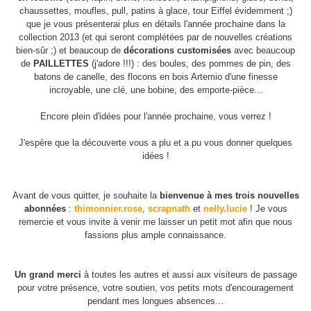
chaussettes, moufles, pull, patins à glace, tour Eiffel évidemment ;)
que je vous présenterai plus en détails l'année prochaine dans la
collection 2013 (et qui seront complétées par de nouvelles créations
bien-sûr ;) et beaucoup de
décorations customisées
avec beaucoup
de
PAILLETTES
(j'adore !!!) : des boules, des pommes de pin, des
batons de canelle, des flocons en bois Artemio d'une finesse
incroyable, une clé, une bobine, des emporte-pièce...
Encore plein d'idées pour l'année prochaine, vous verrez !
J'espère que la découverte vous a plu et a pu vous donner quelques
idées !
Avant de vous quitter, je souhaite la
bienvenue à mes trois nouvelles
abonnées
:
thimonnier.rose
,
scrapnath
et
nelly.lucie
! Je vous
remercie et vous invite à venir me laisser un petit mot afin que nous
fassions plus ample connaissance.
Un grand merci
à toutes les autres et aussi aux visiteurs de passage
pour votre présence, votre soutien, vos petits mots d'encouragement
pendant mes longues absences...