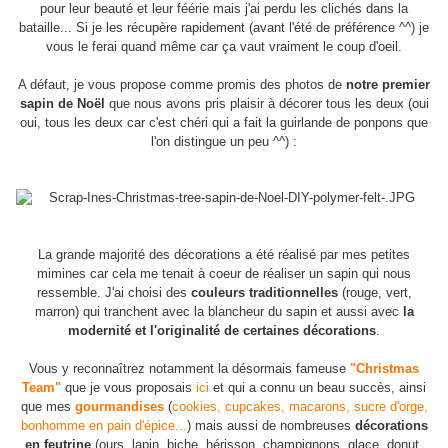
pour leur beauté et leur féérie mais j'ai perdu les clichés dans la
bataille... Si je les récupère rapidement (avant l'été de préférence ^^) je
vous le ferai quand même car ça vaut vraiment le coup d'oeil.
A défaut, je vous propose comme promis des photos de
notre premier
sapin de Noël
que nous avons pris plaisir à décorer tous les deux (oui
oui, tous les deux car c'est chéri qui a fait la guirlande de ponpons que
l'on distingue un peu ^^) :
La grande majorité des décorations a été réalisé par mes petites
mimines car cela me tenait à coeur de réaliser un sapin qui nous
ressemble. J'ai choisi des
couleurs traditionnelles
(rouge, vert,
marron) qui tranchent avec la blancheur du sapin et aussi avec
la
modernité et l'originalité de certaines décorations
.
Vous y reconnaîtrez notamment la désormais fameuse
"Christmas
Team"
que je vous proposais
ici
et qui a connu un beau succès, ainsi
que mes
gourmandises
(
cookies, cupcakes, macarons, sucre d'orge,
bonhomme en pain d'épice...
) mais aussi de nombreuses
décorations
en feutrine
(ours, lapin, biche, hérisson, champignons, glace, donut,