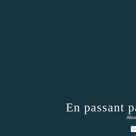
En passant p
Albu
2