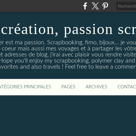
création, passion sc
er est ma passion. Scrapbooking, fimo, bijoux... je vo
 coeur mais aussi mes voyages et à partager les vôtr
 adresses de blog, j'irai avec plaisir vous rendre visit
Hope you'll enjoy my scrapbooking, polymer clay and j
avorites and also travels ! Feel free to leave a commen
ATÉGORIES PRINCIPALES
PAGES
ARCHIVES
CONTAC