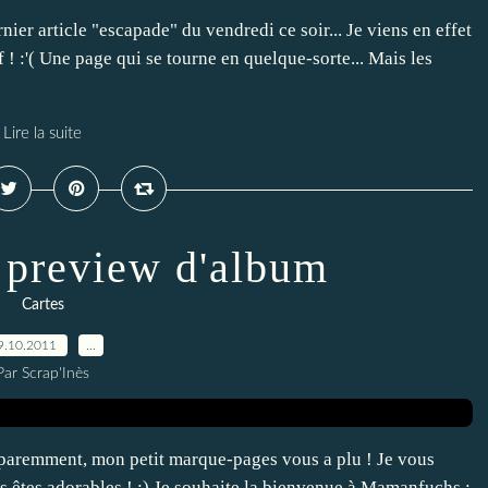
er article "escapade" du vendredi ce soir... Je viens en effet
 ! :'( Une page qui se tourne en quelque-sorte... Mais les
Lire la suite
t preview d'album
Cartes
9.10.2011
…
Par Scrap'Inès
paremment, mon petit marque-pages vous a plu ! Je vous
s êtes adorables ! :) Je souhaite la bienvenue à Mamanfuchs ;