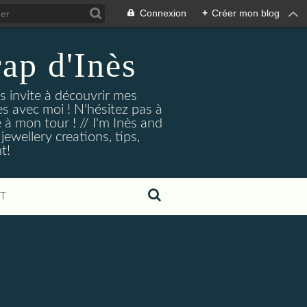
Connexion
+
Créer mon blog
rap d'Inès
us invite à découvrir mes
es avec moi ! N'hésitez pas à
e à mon tour ! // I'm Inès and
ewellery creations, tips,
t!
T